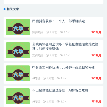
现全攻略
相关文章
民宿抖音获客：一个人一部手机搞定
实操项目
1 周前
1.5K
专属
剪映剪辑变现全攻略：零基础也能做出爆款视
频，顺便接单赚钱
实操项目
1 周前
1.3K
专属
抖音图文问答玩法，几分钟一条原创轻松变
AI专区
1 周前
1.4K
专属
不出镜也能批量造爆款，AI带货全攻略
AI专区
1 周前
1.5K
专属