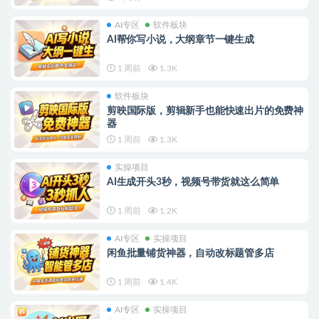
AI专区
软件板块
AI帮你写小说，大纲章节一键生成
1 周前
1.3K
软件板块
剪映国际版，剪辑新手也能快速出片的免费神
器
1 周前
1.3K
实操项目
AI生成开头3秒，视频号带货就这么简单
1 周前
1.2K
AI专区
实操项目
闲鱼批量铺货神器，自动改标题管多店
1 周前
1.4K
AI专区
实操项目