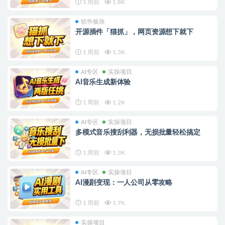
1 周前
1.8K
软件板块
开源插件「猫抓」，网页资源想下就下
1 周前
1.3K
AI专区
实操项目
AI音乐生成新体验
1 周前
1.2K
AI专区
实操项目
多模式音乐搜刮利器，无损批量轻松搞定
1 周前
1.3K
AI专区
实操项目
AI漫剧变现：一人公司从零攻略
1 周前
1.7K
实操项目