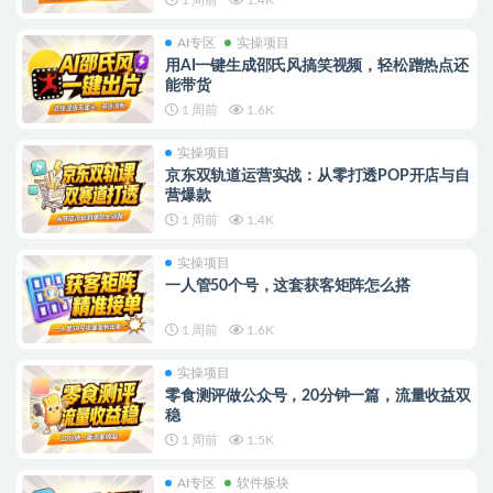
AI专区
实操项目
用AI一键生成邵氏风搞笑视频，轻松蹭热点还
能带货
1 周前
1.6K
实操项目
京东双轨道运营实战：从零打透POP开店与自
营爆款
1 周前
1.4K
实操项目
一人管50个号，这套获客矩阵怎么搭
1 周前
1.6K
实操项目
零食测评做公众号，20分钟一篇，流量收益双
稳
1 周前
1.5K
AI专区
软件板块