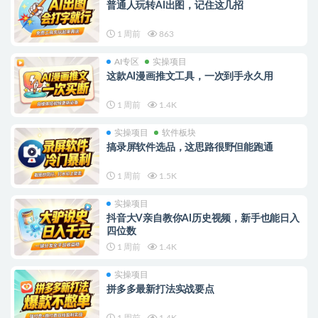
普通人玩转AI出图，记住这几招
1 周前
863
AI专区
实操项目
这款AI漫画推文工具，一次到手永久用
1 周前
1.4K
实操项目
软件板块
搞录屏软件选品，这思路很野但能跑通
1 周前
1.5K
实操项目
抖音大V亲自教你AI历史视频，新手也能日入
四位数
1 周前
1.4K
实操项目
拼多多最新打法实战要点
1 周前
1.4K