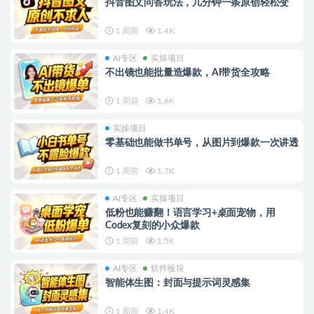
抖音图文问答玩法，几分钟一条原创轻松变
1 周前
1.4K
AI专区
实操项目
不出镜也能批量造爆款，AI带货全攻略
1 周前
1.6K
实操项目
零基础也能做书单号，从图片到爆款一次讲透
1 周前
1.7K
AI专区
实操项目
低粉也能赚翻！语言学习+桌面宠物，用
Codex复刻的小众爆款
1 周前
1.5K
AI专区
软件板块
智能体生图：封面与提示词灵感集
1 周前
1.4K