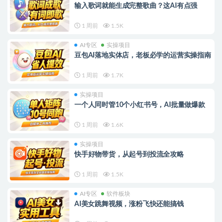
输入歌词就能生成完整歌曲？这AI有点强
1 周前
1.5K
AI专区
实操项目
豆包AI落地实体店，老板必学的运营实操指南
1 周前
1.7K
实操项目
一个人同时管10个小红书号，AI批量做爆款
1 周前
1.6K
实操项目
快手好物带货，从起号到投流全攻略
1 周前
1.5K
AI专区
软件板块
AI美女跳舞视频，涨粉飞快还能搞钱