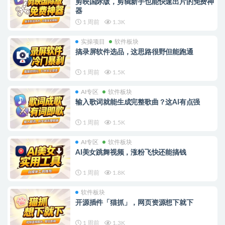
剪映国际版，剪辑新手也能快速出片的免费神
器
1 周前
1.3K
实操项目
软件板块
搞录屏软件选品，这思路很野但能跑通
1 周前
1.5K
AI专区
软件板块
输入歌词就能生成完整歌曲？这AI有点强
1 周前
1.5K
AI专区
软件板块
AI美女跳舞视频，涨粉飞快还能搞钱
1 周前
1.8K
软件板块
开源插件「猫抓」，网页资源想下就下
1 周前
1.3K