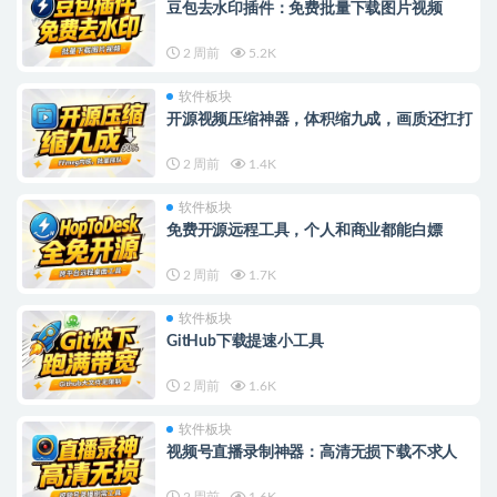
豆包去水印插件：免费批量下载图片视频
2 周前
5.2K
软件板块
开源视频压缩神器，体积缩九成，画质还扛打
2 周前
1.4K
软件板块
免费开源远程工具，个人和商业都能白嫖
2 周前
1.7K
软件板块
GitHub下载提速小工具
2 周前
1.6K
软件板块
视频号直播录制神器：高清无损下载不求人
2 周前
1.6K