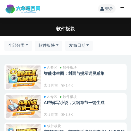
登录
软件板块
全部分类
软件板块
发布日期
AI专区
软件板块
智能体生图：封面与提示词灵感集
1 周前
1.4K
AI专区
软件板块
AI帮你写小说，大纲章节一键生成
1 周前
1.3K
软件板块