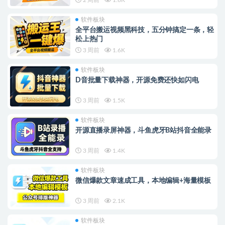
软件板块
全平台搬运视频黑科技，五分钟搞定一条，轻
松上热门
3 周前
1.6K
软件板块
D音批量下载神器，开源免费还快如闪电
3 周前
1.5K
软件板块
开源直播录屏神器，斗鱼虎牙B站抖音全能录
3 周前
1.4K
软件板块
微信爆款文章速成工具，本地编辑+海量模板
3 周前
2.1K
软件板块