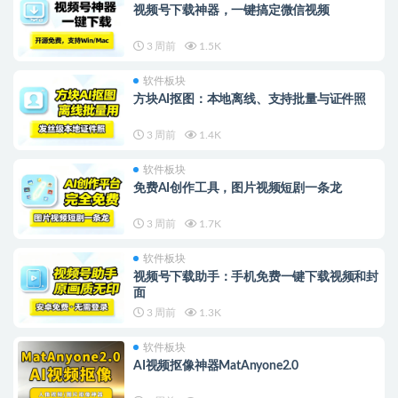
视频号下载神器，一键搞定微信视频
3 周前
1.5K
软件板块
方块AI抠图：本地离线、支持批量与证件照
3 周前
1.4K
软件板块
免费AI创作工具，图片视频短剧一条龙
3 周前
1.7K
软件板块
视频号下载助手：手机免费一键下载视频和封
面
3 周前
1.3K
软件板块
AI视频抠像神器MatAnyone2.0