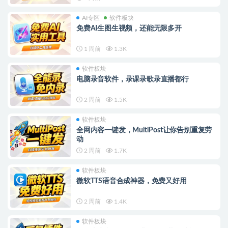
AI专区
软件板块
免费AI生图生视频，还能无限多开
1 周前
1.3K
软件板块
电脑录音软件，录课录歌录直播都行
2 周前
1.5K
软件板块
全网内容一键发，MultiPost让你告别重复劳
动
2 周前
1.7K
软件板块
微软TTS语音合成神器，免费又好用
2 周前
1.4K
软件板块