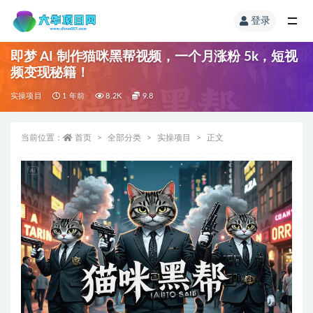
登录
即梦 AI 制作猫咪黑帮视频，一个月涨粉 5k，短视
频变现秘籍！
实操项目
1 年前
8.2K
9.8
当前位置：
首页
全部分类
实操项目
正文