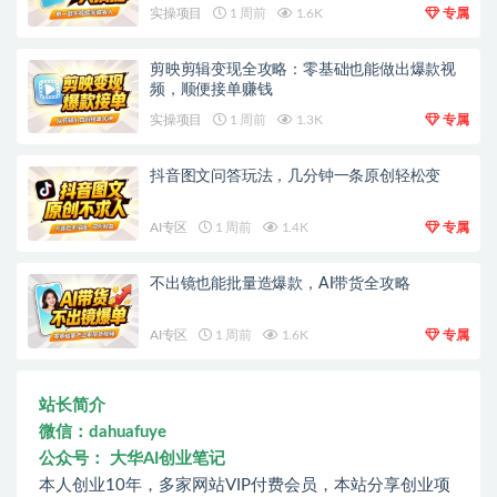
实操项目
1 周前
1.6K
专属
剪映剪辑变现全攻略：零基础也能做出爆款视
频，顺便接单赚钱
实操项目
1 周前
1.3K
专属
抖音图文问答玩法，几分钟一条原创轻松变
AI专区
1 周前
1.4K
专属
不出镜也能批量造爆款，AI带货全攻略
AI专区
1 周前
1.6K
专属
站长简介
微信：dahuafuye
公众号： 大华AI创业笔记
本人创业10年，多家网站VIP付费会员，本站分享创业项