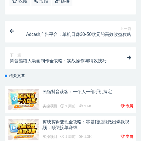
收藏
海报
链接
上一篇
Adcash广告平台：单机日赚30-50欧元的高效收益攻略
下一篇
抖音熊猫人动画制作全攻略：实战操作与特效技巧
相关文章
民宿抖音获客：一个人一部手机搞定
实操项目
1 周前
1.6K
专属
剪映剪辑变现全攻略：零基础也能做出爆款视
频，顺便接单赚钱
实操项目
1 周前
1.3K
专属