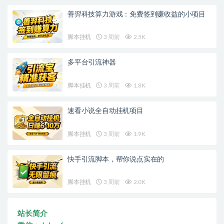
善羿科技算力游戏：免费签到赚收益的小项目
脚本挂机
3 周前
2.5K
多平台引流神器
脚本挂机
3 周前
1.8K
速看小说全自动挂机项目
脚本挂机
3 周前
1.9K
快手引流脚本，帮你说点实在的
脚本挂机
3 周前
2.0K
站长简介