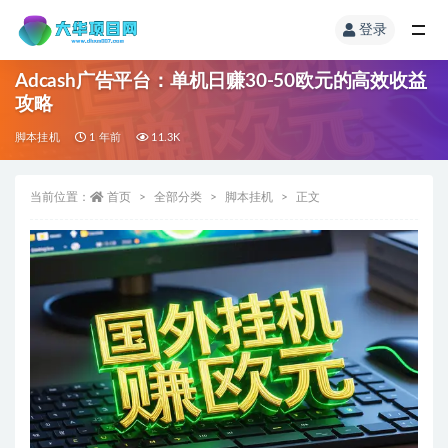
登录
Adcash广告平台：单机日赚30-50欧元的高效收益
攻略
脚本挂机
1 年前
11.3K
当前位置：
首页
全部分类
脚本挂机
正文