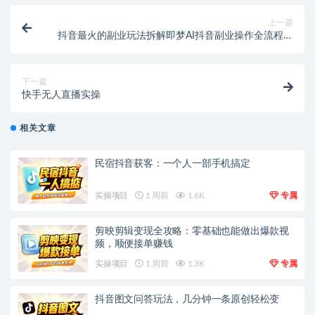
上一篇
抖音最火的副业玩法拆解即梦AI抖音副业操作全流程教
学！
下一篇
快手无人直播实操
相关文章
民宿抖音获客：一个人一部手机搞定
实操项目
1 周前
1.6K
专属
剪映剪辑变现全攻略：零基础也能做出爆款视
频，顺便接单赚钱
实操项目
1 周前
1.3K
专属
抖音图文问答玩法，几分钟一条原创轻松变