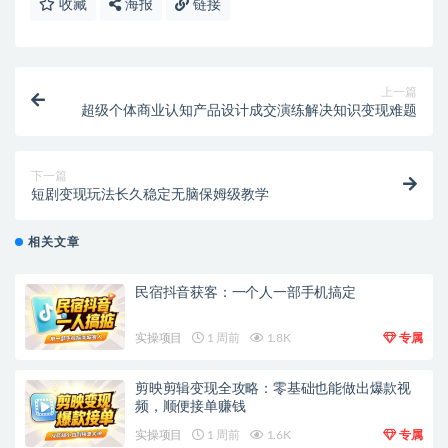
收藏
海报
链接
上一篇
超级个体商业认知产品设计成交演练解决知识变现难题
下一篇
短剧变现玩法长久稳定无脑保姆级教学
相关文章
民宿抖音获客：一个人一部手机搞定
实操项目
1 周前
1.8K
专属
剪映剪辑变现全攻略：零基础也能做出爆款视
频，顺便接单赚钱
实操项目
1 周前
1.6K
专属