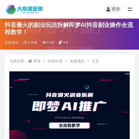
登录
抖音最火的副业玩法拆解即梦AI抖音副业操作全流
程教学！
实操项目
2 年前
9.6K
9.8
当前位置：
首页
全部分类
实操项目
正文