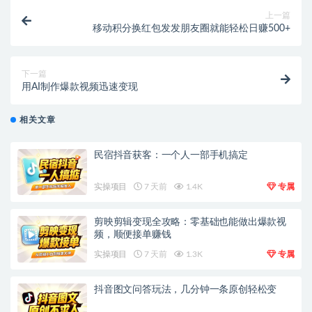
上一篇
移动积分换红包发发朋友圈就能轻松日赚500+
下一篇
用AI制作爆款视频迅速变现
相关文章
民宿抖音获客：一个人一部手机搞定
实操项目
7 天前
1.4K
专属
剪映剪辑变现全攻略：零基础也能做出爆款视
频，顺便接单赚钱
实操项目
7 天前
1.3K
专属
抖音图文问答玩法，几分钟一条原创轻松变