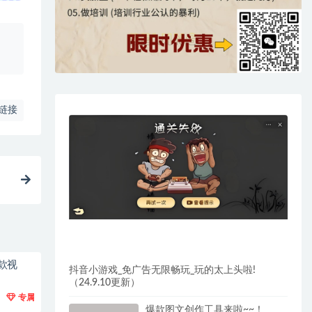
、
链接
款视
抖音小游戏_免广告无限畅玩_玩的太上头啦!
（24.9.10更新）
专属
爆款图文创作工具来啦~~！