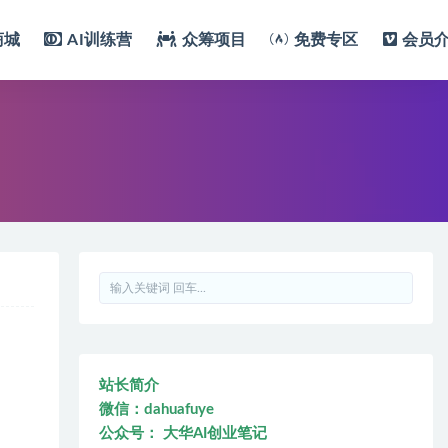
商城
AI训练营
众筹项目
免费专区
会员
站长简介
微信：dahuafuye
公众号： 大华AI创业笔记