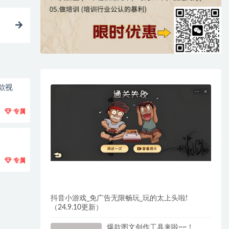
款视
专属
专属
抖音小游戏_免广告无限畅玩_玩的太上头啦!
（24.9.10更新）
爆款图文创作工具来啦~~！