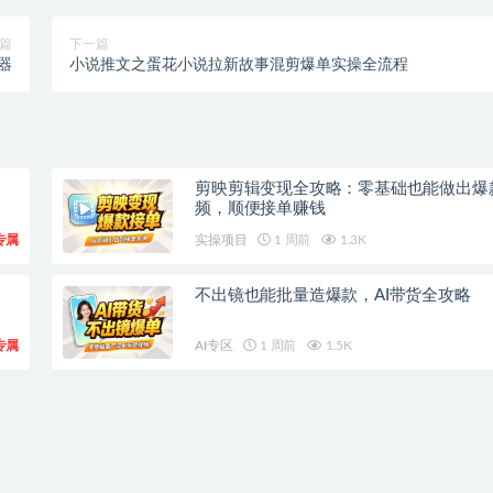
篇
下一篇
器
小说推文之蛋花小说拉新故事混剪爆单实操全流程
剪映剪辑变现全攻略：零基础也能做出爆
频，顺便接单赚钱
专属
实操项目
1 周前
1.3K
不出镜也能批量造爆款，AI带货全攻略
专属
AI专区
1 周前
1.5K