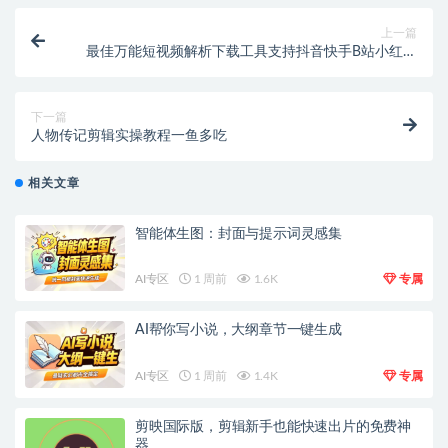
上一篇
最佳万能短视频解析下载工具支持抖音快手B站小红书
完全免费无广告
下一篇
人物传记剪辑实操教程一鱼多吃
相关文章
智能体生图：封面与提示词灵感集
AI专区
1 周前
1.6K
专属
AI帮你写小说，大纲章节一键生成
AI专区
1 周前
1.4K
专属
剪映国际版，剪辑新手也能快速出片的免费神
器