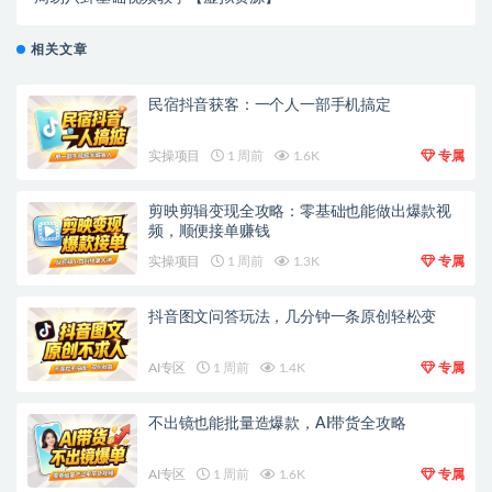
相关文章
民宿抖音获客：一个人一部手机搞定
实操项目
1 周前
1.6K
专属
剪映剪辑变现全攻略：零基础也能做出爆款视
频，顺便接单赚钱
实操项目
1 周前
1.3K
专属
抖音图文问答玩法，几分钟一条原创轻松变
AI专区
1 周前
1.4K
专属
不出镜也能批量造爆款，AI带货全攻略
AI专区
1 周前
1.6K
专属