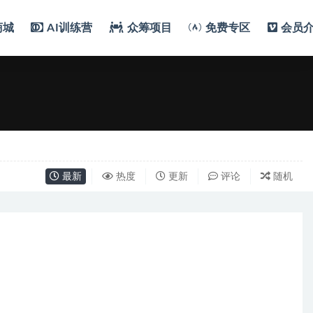
商城
AI训练营
众筹项目
免费专区
会员
最新
热度
更新
评论
随机