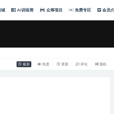
商城
AI训练营
众筹项目
免费专区
会员
最新
热度
更新
评论
随机