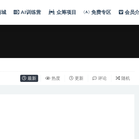
商城
AI训练营
众筹项目
免费专区
会员
最新
热度
更新
评论
随机