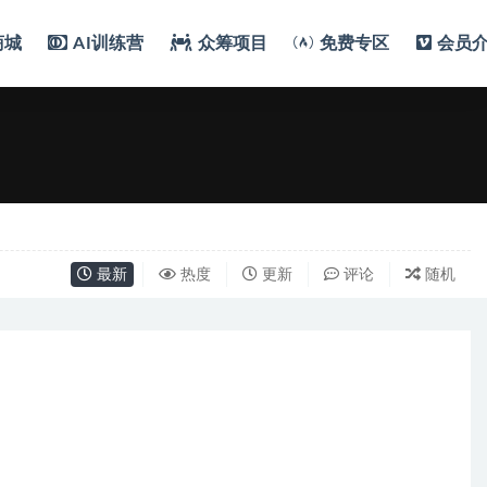
商城
AI训练营
众筹项目
免费专区
会员
最新
热度
更新
评论
随机