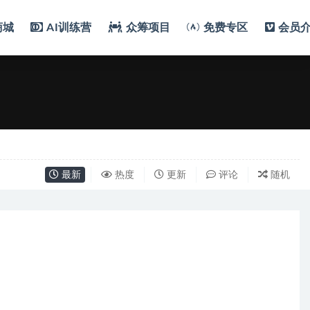
商城
AI训练营
众筹项目
免费专区
会员
最新
热度
更新
评论
随机