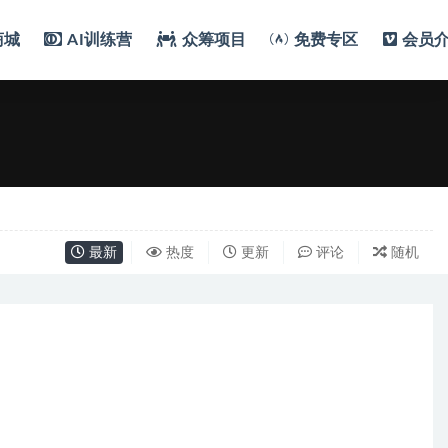
商城
AI训练营
众筹项目
免费专区
会员
最新
热度
更新
评论
随机