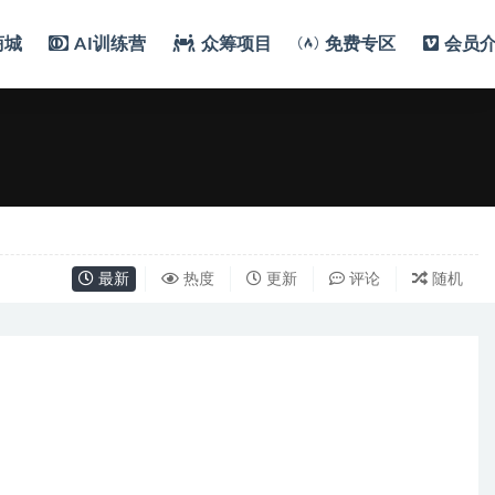
商城
AI训练营
众筹项目
免费专区
会员
最新
热度
更新
评论
随机