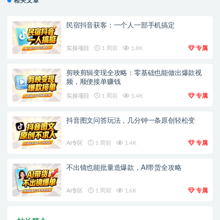
相关文章
民宿抖音获客：一个人一部手机搞定
实操项目
1 周前
1.8K
专属
剪映剪辑变现全攻略：零基础也能做出爆款视
频，顺便接单赚钱
实操项目
1 周前
1.4K
专属
抖音图文问答玩法，几分钟一条原创轻松变
AI专区
1 周前
1.4K
专属
不出镜也能批量造爆款，AI带货全攻略
AI专区
1 周前
1.6K
专属