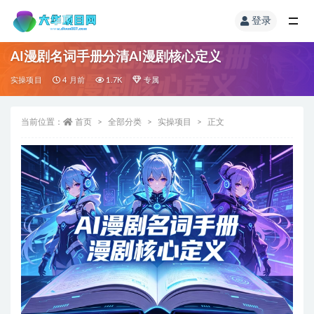
登录
AI漫剧名词手册分清AI漫剧核心定义
实操项目
4 月前
1.7K
专属
当前位置：
首页
全部分类
实操项目
正文