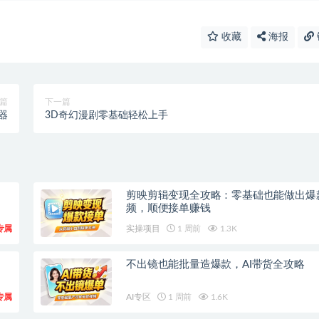
收藏
海报
篇
下一篇
器
3D奇幻漫剧零基础轻松上手
剪映剪辑变现全攻略：零基础也能做出爆
频，顺便接单赚钱
专属
实操项目
1 周前
1.3K
不出镜也能批量造爆款，AI带货全攻略
专属
AI专区
1 周前
1.6K