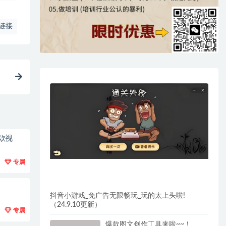
链接
款视
专属
抖音小游戏_免广告无限畅玩_玩的太上头啦!
（24.9.10更新）
专属
爆款图文创作工具来啦~~！