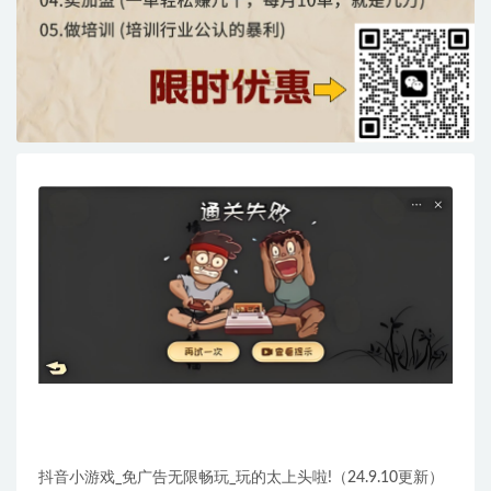
抖音小游戏_免广告无限畅玩_玩的太上头啦!（24.9.10更新）