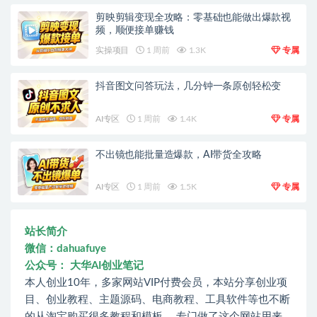
剪映剪辑变现全攻略：零基础也能做出爆款视
频，顺便接单赚钱
实操项目
1 周前
1.3K
专属
抖音图文问答玩法，几分钟一条原创轻松变
AI专区
1 周前
1.4K
专属
不出镜也能批量造爆款，AI带货全攻略
AI专区
1 周前
1.5K
专属
站长简介
微信：dahuafuye
公众号： 大华AI创业笔记
本人创业10年，多家网站VIP付费会员，本站分享创业项
目、创业教程、主题源码、电商教程、工具软件等也不断
的从淘宝购买很多教程和模板。 专门做了这个网站用来