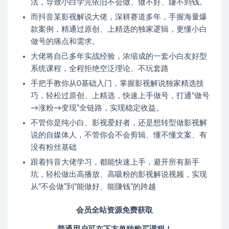
法，导致小白学完依旧不会做、做不好、賺不到钱。
而抖音某影视解说大佬，深耕赛道多年，手握海量爆
款案例，精通过原创、上精选的独家逻辑，更懂小白
做号的痛点和需求。
大佬将自己多年实战经验，浓缩成的一套小白友好型
系统课程，全程拒绝空泛理论、不玩套路
手把手教你从0基础入门，掌握影视解说独家精选技
巧，轻松过原创、上精选，快速上手做号，打通“做号
→涨粉→变现”全链路，实现稳定收益。
不管你是纯小白、影视爱好者，还是想转型做影视解
说的自媒体人，不管你会不会剪辑、懂不懂文案、有
没有粉丝基础
跟着抖音大佬学习，都能快速上手，避开所有新手
坑，轻松做出高播放、高吸粉的影视解说视频，实现
从“不会做”到“能做好、能賺钱”的跨越
会员全站资源免费获取