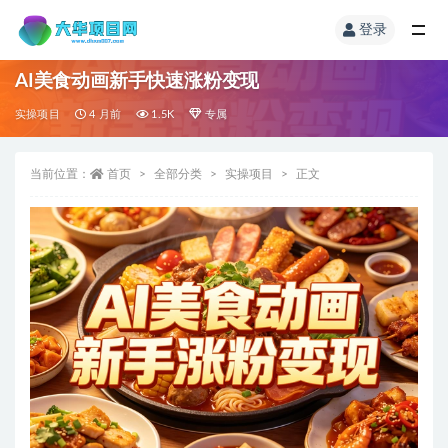
登录
AI美食动画新手快速涨粉变现
实操项目
4 月前
1.5K
专属
当前位置：
首页
全部分类
实操项目
正文