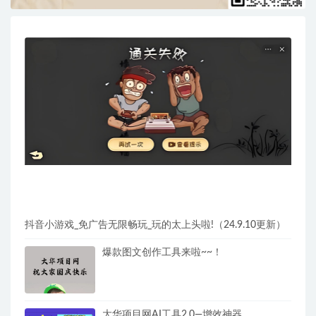
抖音小游戏_免广告无限畅玩_玩的太上头啦!（24.9.10更新）
爆款图文创作工具来啦~~！
大华项目网AI工具2.0—增效神器