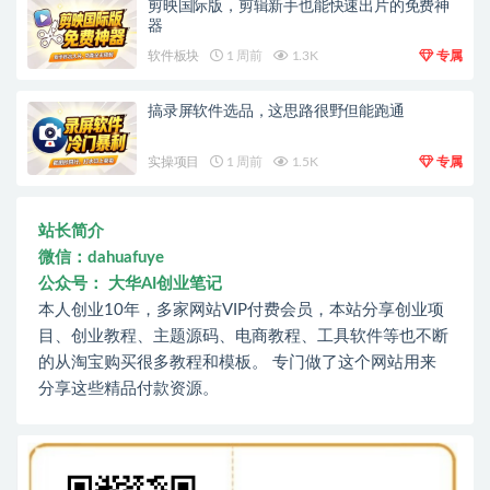
剪映国际版，剪辑新手也能快速出片的免费神
器
软件板块
1 周前
1.3K
专属
搞录屏软件选品，这思路很野但能跑通
实操项目
1 周前
1.5K
专属
站长简介
微信：dahuafuye
公众号： 大华AI创业笔记
本人创业10年，多家网站VIP付费会员，本站分享创业项
目、创业教程、主题源码、电商教程、工具软件等也不断
的从淘宝购买很多教程和模板。 专门做了这个网站用来
分享这些精品付款资源。