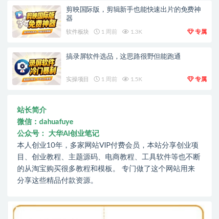
剪映国际版，剪辑新手也能快速出片的免费神
器
软件板块
1 周前
1.3K
专属
搞录屏软件选品，这思路很野但能跑通
实操项目
1 周前
1.5K
专属
站长简介
微信：dahuafuye
公众号： 大华AI创业笔记
本人创业10年，多家网站VIP付费会员，本站分享创业项
目、创业教程、主题源码、电商教程、工具软件等也不断
的从淘宝购买很多教程和模板。 专门做了这个网站用来
分享这些精品付款资源。