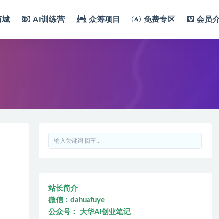
商城
AI训练营
众筹项目
免费专区
会员
站长简介
微信：dahuafuye
公众号： 大华AI创业笔记