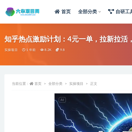
首页
全部分类
自研工
知乎热点激励计划：4元一单，拉新拉活
实操项目
1 年前
8.2K
9.8
当前位置：
首页
全部分类
实操项目
正文