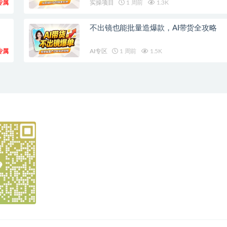
专属
实操项目
1 周前
1.3K
不出镜也能批量造爆款，AI带货全攻略
专属
AI专区
1 周前
1.5K