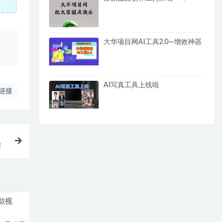
大华项目网AI工具2.0—增效神器
、
AI写真工具上线啦
链接
！
款视