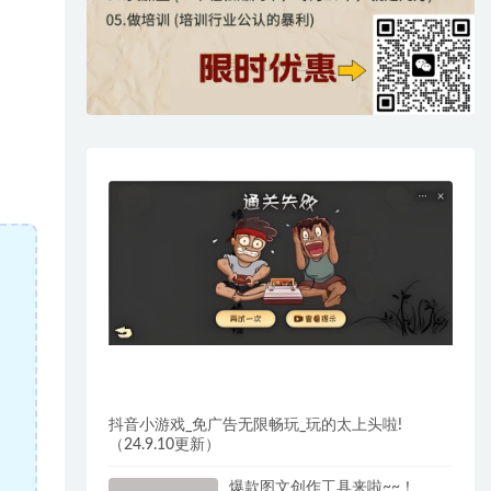
抖音小游戏_免广告无限畅玩_玩的太上头啦!
（24.9.10更新）
爆款图文创作工具来啦~~！