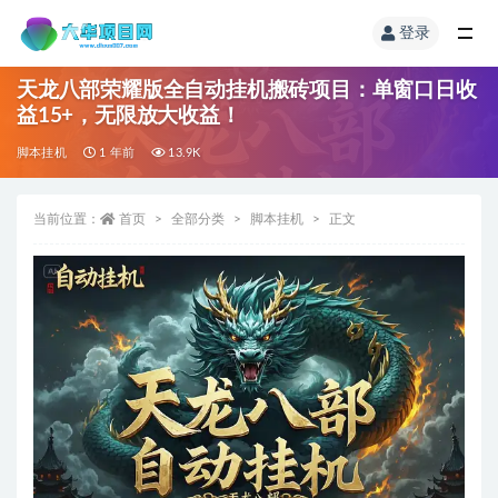
登录
天龙八部荣耀版全自动挂机搬砖项目：单窗口日收
益15+，无限放大收益！
脚本挂机
1 年前
13.9K
当前位置：
首页
全部分类
脚本挂机
正文