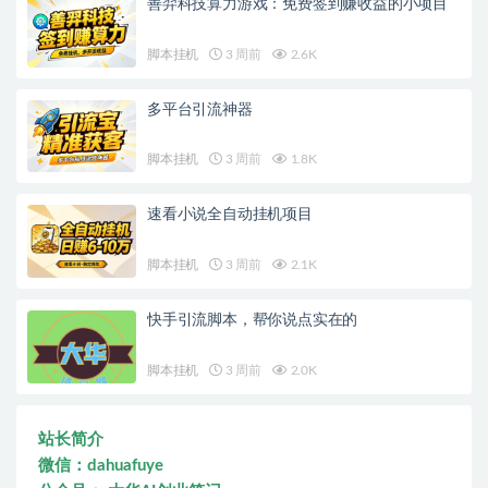
善羿科技算力游戏：免费签到赚收益的小项目
脚本挂机
3 周前
2.6K
多平台引流神器
脚本挂机
3 周前
1.8K
速看小说全自动挂机项目
脚本挂机
3 周前
2.1K
快手引流脚本，帮你说点实在的
脚本挂机
3 周前
2.0K
站长简介
微信：dahuafuye