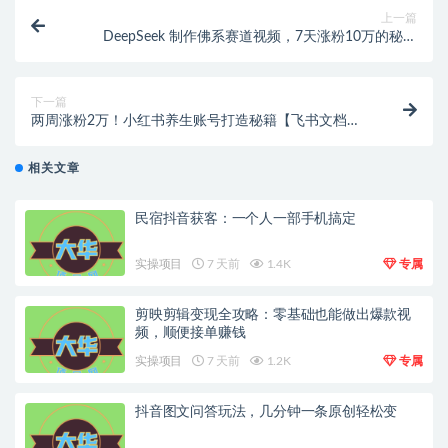
上一篇
DeepSeek 制作佛系赛道视频，7天涨粉10万的秘密
【专属】
下一篇
两周涨粉2万！小红书养生账号打造秘籍【飞书文档教
程】
相关文章
民宿抖音获客：一个人一部手机搞定
实操项目
7 天前
1.4K
专属
剪映剪辑变现全攻略：零基础也能做出爆款视
频，顺便接单赚钱
实操项目
7 天前
1.2K
专属
抖音图文问答玩法，几分钟一条原创轻松变