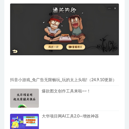
抖音小游戏_免广告无限畅玩_玩的太上头啦!（24.9.10更新）
爆款图文创作工具来啦~~！
大华项目网AI工具2.0—增效神器