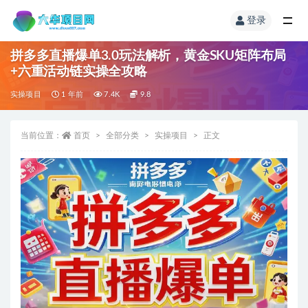
登录
拼多多直播爆单3.0玩法解析，黄金SKU矩阵布局
+六重活动链实操全攻略
实操项目
1 年前
7.4K
9.8
当前位置：
首页
全部分类
实操项目
正文