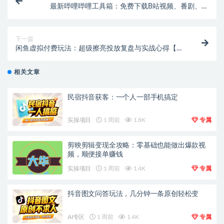
最新哔哩哔哩工具箱：免费下载B站视频、番剧、课
程、音乐、漫画，支持8K画质！
下一篇
闲鱼虚拟付费玩法：超级擦亮投放复盘与实战心得【飞
书文档教程】
相关文章
民宿抖音获客：一个人一部手机搞定
实操项目
1 周前
1.8K
专属
剪映剪辑变现全攻略：零基础也能做出爆款视
频，顺便接单赚钱
实操项目
1 周前
1.4K
专属
抖音图文问答玩法，几分钟一条原创轻松变
AI专区
1 周前
1.4K
专属