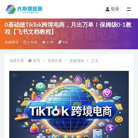
登录
0基础做TikTok跨境电商，月出万单！保姆级0-1教
程【飞书文档教程】
实操项目
1 年前
3.7K
9.8
当前位置：
首页
全部分类
实操项目
正文