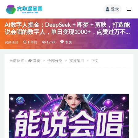
登录
AI数字人掘金：DeepSeek + 即梦 + 剪映，打造能
说会唱的数字人，单日变现1000+，点赞过万不是
梦！【专属】
实操项目
1 年前
12.9K
专属
当前位置：
首页
全部分类
实操项目
正文