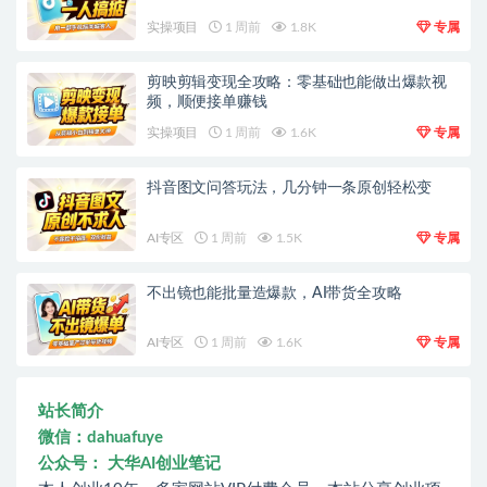
实操项目
1 周前
1.8K
专属
剪映剪辑变现全攻略：零基础也能做出爆款视
频，顺便接单赚钱
实操项目
1 周前
1.6K
专属
抖音图文问答玩法，几分钟一条原创轻松变
AI专区
1 周前
1.5K
专属
不出镜也能批量造爆款，AI带货全攻略
AI专区
1 周前
1.6K
专属
站长简介
微信：dahuafuye
公众号： 大华AI创业笔记