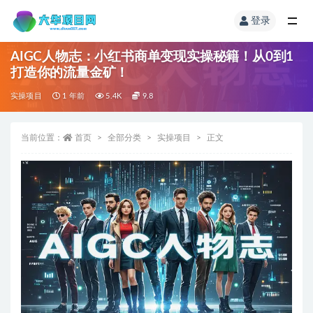
登录
AIGC人物志：小红书商单变现实操秘籍！从0到1
打造你的流量金矿！
实操项目
1 年前
5.4K
9.8
当前位置：
首页
全部分类
实操项目
正文