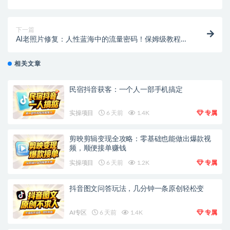
秘籍大公开！
下一篇
AI老照片修复：人性蓝海中的流量密码！保姆级教程，
手把手教你掘金！
相关文章
民宿抖音获客：一个人一部手机搞定
实操项目
6 天前
1.4K
专属
剪映剪辑变现全攻略：零基础也能做出爆款视
频，顺便接单赚钱
实操项目
6 天前
1.2K
专属
抖音图文问答玩法，几分钟一条原创轻松变
AI专区
6 天前
1.4K
专属