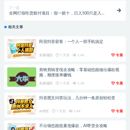
下一篇
全网打假吃货赔付项目：假一赔十，日入500只是入
门！新手也能轻松上手！
相关文章
民宿抖音获客：一个人一部手机搞定
实操项目
7 天前
1.4K
专属
剪映剪辑变现全攻略：零基础也能做出爆款视
频，顺便接单赚钱
实操项目
7 天前
1.3K
专属
抖音图文问答玩法，几分钟一条原创轻松变
AI专区
7 天前
1.4K
专属
不出镜也能批量造爆款，AI带货全攻略