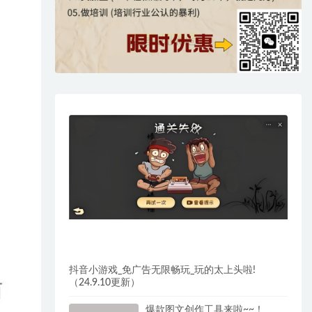
抖音小游戏_免广告无限畅玩_玩的太上头啦!
（24.9.10更新）
爆款图文创作工具来啦~~！