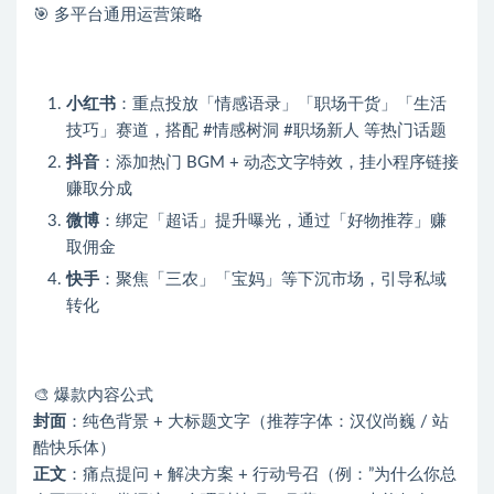
🎯 多平台通用运营策略
小红书
：重点投放「情感语录」「职场干货」「生活
技巧」赛道，搭配 #情感树洞 #职场新人 等热门话题
抖音
：添加热门 BGM + 动态文字特效，挂小程序链接
赚取分成
微博
：绑定「超话」提升曝光，通过「好物推荐」赚
取佣金
快手
：聚焦「三农」「宝妈」等下沉市场，引导私域
转化
🎨 爆款内容公式
封面
：纯色背景 + 大标题文字（推荐字体：汉仪尚巍 / 站
酷快乐体）
正文
：痛点提问 + 解决方案 + 行动号召（例：”为什么你总