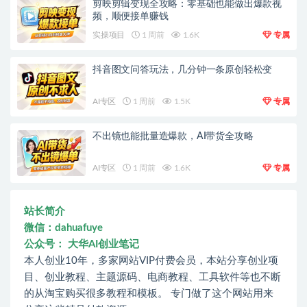
剪映剪辑变现全攻略：零基础也能做出爆款视
频，顺便接单赚钱
实操项目
1 周前
1.6K
专属
抖音图文问答玩法，几分钟一条原创轻松变
AI专区
1 周前
1.5K
专属
不出镜也能批量造爆款，AI带货全攻略
AI专区
1 周前
1.6K
专属
站长简介
微信：dahuafuye
公众号： 大华AI创业笔记
本人创业10年，多家网站VIP付费会员，本站分享创业项
目、创业教程、主题源码、电商教程、工具软件等也不断
的从淘宝购买很多教程和模板。 专门做了这个网站用来