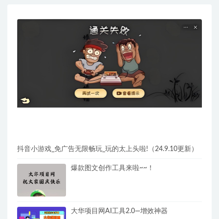
抖音小游戏_免广告无限畅玩_玩的太上头啦!（24.9.10更新）
爆款图文创作工具来啦~~！
大华项目网AI工具2.0—增效神器