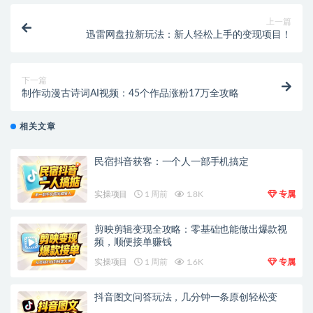
上一篇
迅雷网盘拉新玩法：新人轻松上手的变现项目！
下一篇
制作动漫古诗词AI视频：45个作品涨粉17万全攻略
相关文章
民宿抖音获客：一个人一部手机搞定
实操项目
1 周前
1.8K
专属
剪映剪辑变现全攻略：零基础也能做出爆款视
频，顺便接单赚钱
实操项目
1 周前
1.6K
专属
抖音图文问答玩法，几分钟一条原创轻松变