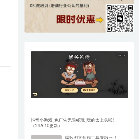
抖音小游戏_免广告无限畅玩_玩的太上头啦!
（24.9.10更新）
爆款图文创作工具来啦~~！