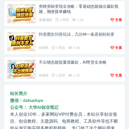
剪映剪辑变现全攻略：零基础也能做出爆款视
频，顺便接单赚钱
实操项目
1 周前
1.3K
专属
抖音图文问答玩法，几分钟一条原创轻松变
AI专区
1 周前
1.4K
专属
不出镜也能批量造爆款，AI带货全攻略
AI专区
1 周前
1.5K
专属
站长简介
微信：dahuafuye
公众号： 大华AI创业笔记
本人创业10年，多家网站VIP付费会员，本站分享创业项
目、创业教程、主题源码、电商教程、工具软件等也不断
的从淘宝购买很多教程和模板。 专门做了这个网站用来