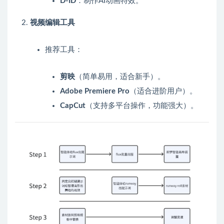
D-ID
：制作AI动画特效。
视频编辑工具
推荐工具：
剪映
（简单易用，适合新手）。
Adobe Premiere Pro
（适合进阶用户）。
CapCut
（支持多平台操作，功能强大）。