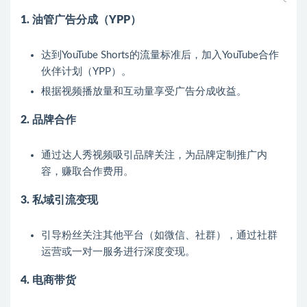
1. 油管广告分成（YPP）
达到YouTube Shorts的流量标准后，加入YouTube合作
伙伴计划（YPP）。
根据视频播放量和互动量享受广告分成收益。
2. 品牌合作
通过达人秀视频吸引品牌关注，为品牌定制推广内
容，赚取合作费用。
3. 私域引流变现
引导粉丝关注其他平台（如微信、社群），通过社群
运营或一对一服务进行深度变现。
4. 电商带货