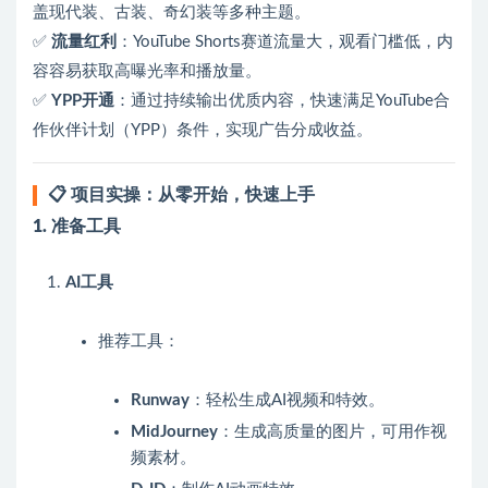
盖现代装、古装、奇幻装等多种主题。
✅
流量红利
：YouTube Shorts赛道流量大，观看门槛低，内
容容易获取高曝光率和播放量。
✅
YPP开通
：通过持续输出优质内容，快速满足YouTube合
作伙伴计划（YPP）条件，实现广告分成收益。
📋
项目实操：从零开始，快速上手
1. 准备工具
AI工具
推荐工具：
Runway
：轻松生成AI视频和特效。
MidJourney
：生成高质量的图片，可用作视
频素材。