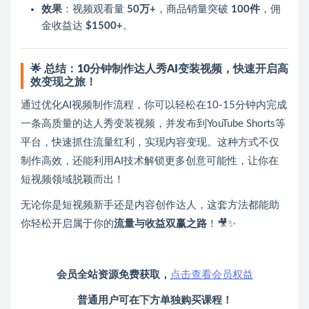
效果
：视频观看量
50万+
，商品销量突破
100件
，佣
金收益达
$1500+
。
🌟
总结：10分钟制作达人秀AI变装视频，快速开启高
效变现之旅！
通过优化AI视频制作流程，你可以轻松在10-15分钟内完成
一条高质量的达人秀变装视频，并发布到YouTube Shorts等
平台，快速抓住流量红利，实现内容变现。这种方式不仅
制作高效，还能利用AI技术解锁更多创意可能性，让你在
短视频领域脱颖而出！
无论你是短视频新手还是内容创作达人，这套方法都能助
你轻松开启属于你的
流量与收益双赢之路
！🎥✨
会员全站资源免费获取，
点击查看会员权益
普通用户可在下方单独购买课程！