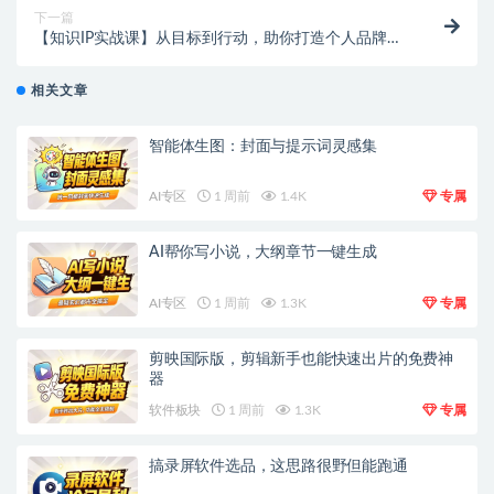
下一篇
【知识IP实战课】从目标到行动，助你打造个人品牌，
实现商业价值！
相关文章
智能体生图：封面与提示词灵感集
AI专区
1 周前
1.4K
专属
AI帮你写小说，大纲章节一键生成
AI专区
1 周前
1.3K
专属
剪映国际版，剪辑新手也能快速出片的免费神
器
软件板块
1 周前
1.3K
专属
搞录屏软件选品，这思路很野但能跑通