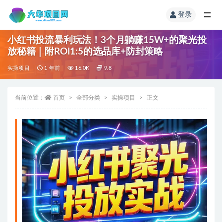
登录
小红书投流暴利玩法！3个月躺赚15W+的聚光投
放秘籍｜附ROI1:5的选品库+防封策略
实操项目
1 年前
16.0K
9.8
当前位置：
首页
全部分类
实操项目
正文