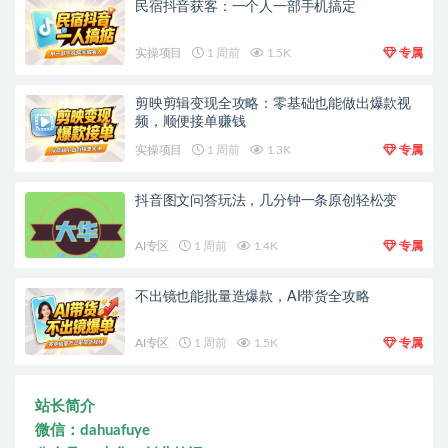
民宿抖音获客：一个人一部手机搞定
实操项目
1 周前
1.5K
专属
剪映剪辑变现全攻略：零基础也能做出爆款视
频，顺便接单赚钱
实操项目
1 周前
1.3K
专属
抖音图文问答玩法，几分钟一条原创轻松变
AI专区
1 周前
1.4K
专属
不出镜也能批量造爆款，AI带货全攻略
AI专区
1 周前
1.5K
专属
站长简介
微信：dahuafuye