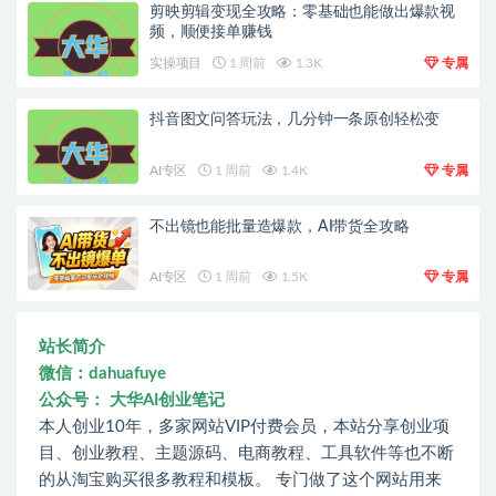
剪映剪辑变现全攻略：零基础也能做出爆款视
频，顺便接单赚钱
实操项目
1 周前
1.3K
专属
抖音图文问答玩法，几分钟一条原创轻松变
AI专区
1 周前
1.4K
专属
不出镜也能批量造爆款，AI带货全攻略
AI专区
1 周前
1.5K
专属
站长简介
微信：dahuafuye
公众号： 大华AI创业笔记
本人创业10年，多家网站VIP付费会员，本站分享创业项
目、创业教程、主题源码、电商教程、工具软件等也不断
的从淘宝购买很多教程和模板。 专门做了这个网站用来