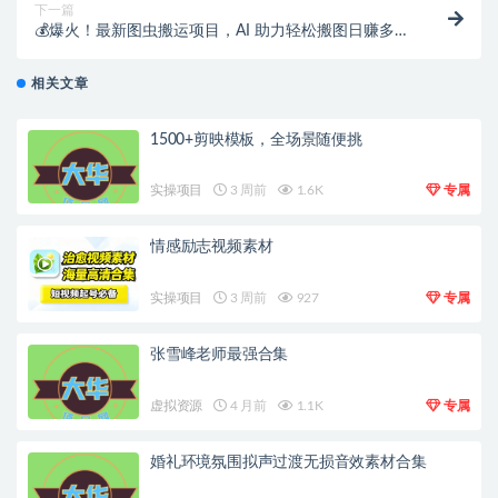
下一篇
💰爆火！最新图虫搬运项目，AI 助力轻松搬图日赚多
张，收益无上限！
相关文章
1500+剪映模板，全场景随便挑
实操项目
3 周前
1.6K
专属
情感励志视频素材
实操项目
3 周前
927
专属
张雪峰老师最强合集
虚拟资源
4 月前
1.1K
专属
婚礼环境氛围拟声过渡无损音效素材合集