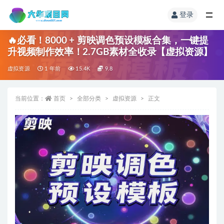
登录
🔥必看！8000 + 剪映调色预设模板合集，一键提
升视频制作效率！2.7GB素材全收录【虚拟资源】
虚拟资源
1 年前
15.4K
9.8
当前位置：
首页
全部分类
虚拟资源
正文