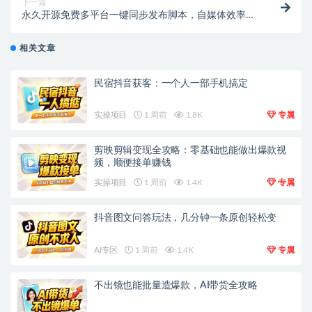
下一篇
永久开源免费多平台一键同步发布脚本，自媒体效率神
器
相关文章
民宿抖音获客：一个人一部手机搞定
实操项目
1 周前
1.8K
专属
剪映剪辑变现全攻略：零基础也能做出爆款视
频，顺便接单赚钱
实操项目
1 周前
1.4K
专属
抖音图文问答玩法，几分钟一条原创轻松变
AI专区
1 周前
1.4K
专属
不出镜也能批量造爆款，AI带货全攻略