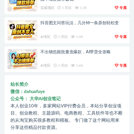
实操项目
1 周前
1.3K
专属
抖音图文问答玩法，几分钟一条原创轻松变
AI专区
1 周前
1.4K
专属
不出镜也能批量造爆款，AI带货全攻略
AI专区
1 周前
1.6K
专属
站长简介
微信：dahuafuye
公众号： 大华AI创业笔记
本人创业10年，多家网站VIP付费会员，本站分享创业项
目、创业教程、主题源码、电商教程、工具软件等也不断
的从淘宝购买很多教程和模板。 专门做了这个网站用来
分享这些精品付款资源。