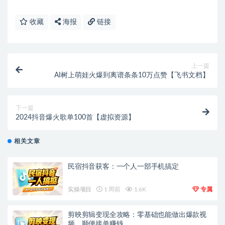
收藏
海报
链接
上一篇
AI树上萌娃火爆到离谱条条10万点赞【飞书文档】
下一篇
2024抖音爆火歌单100首【虚拟资源】
相关文章
民宿抖音获客：一个人一部手机搞定
实操项目
1 周前
1.6K
专属
剪映剪辑变现全攻略：零基础也能做出爆款视
频，顺便接单赚钱