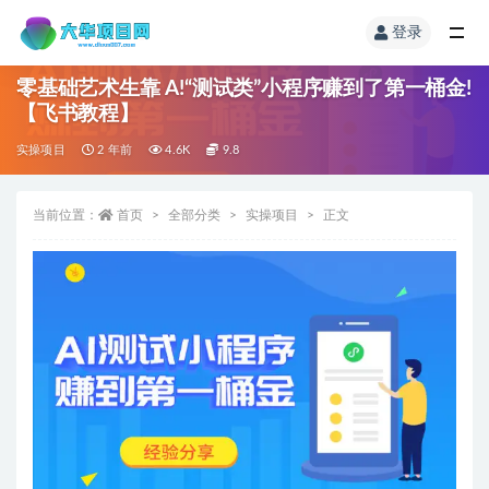
登录
零基础艺术生靠 A!“测试类”小程序赚到了第一桶金!
【飞书教程】
实操项目
2 年前
4.6K
9.8
当前位置：
首页
全部分类
实操项目
正文