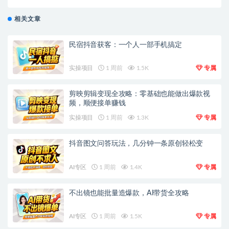
相关文章
民宿抖音获客：一个人一部手机搞定
实操项目
1 周前
1.5K
专属
剪映剪辑变现全攻略：零基础也能做出爆款视
频，顺便接单赚钱
实操项目
1 周前
1.3K
专属
抖音图文问答玩法，几分钟一条原创轻松变
AI专区
1 周前
1.4K
专属
不出镜也能批量造爆款，AI带货全攻略
AI专区
1 周前
1.5K
专属