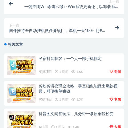
上一篇
一键关闭Win杀毒和禁止Win系统更新还可以卸载系统
自带应用
下一篇
国外推特全自动挂机做任务项目，单机一天100+【挂机
脚本+使用教程】
相关文章
民宿抖音获客：一个人一部手机搞定
实操项目
1 周前
1.6K
专属
剪映剪辑变现全攻略：零基础也能做出爆款视
频，顺便接单赚钱
实操项目
1 周前
1.3K
专属
抖音图文问答玩法，几分钟一条原创轻松变
AI专区
1 周前
1.4K
专属