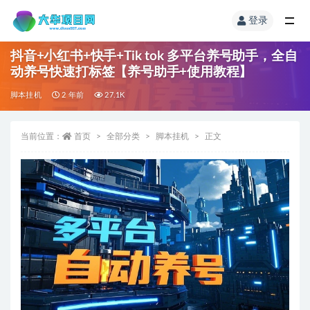
登录
抖音+小红书+快手+Tik tok 多平台养号助手，全自
动养号快速打标签【养号助手+使用教程】
脚本挂机
2 年前
27.1K
当前位置：
首页
全部分类
脚本挂机
正文